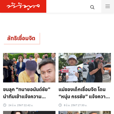
ลัทธิเชื่อมจิต
ขนลุก “ทนายอนันต์ชัย”
แม่ของเด็กเชื่อมจิต โดน
นำทีมเข้าแจ้งความ
“หนุ่ม กรรชัย” แจ้งความ
เด็ก8ขวบ – กลุ่มแอดมิน
ดำเนินคดีเรียกค่าเสียหาย
24 มิ.ย. 2567 22:42 น.
8 มิ.ย. 2567 17:30 น.
และ ทนายธรรมราช ลัทธิ
30 ล้านบาท!