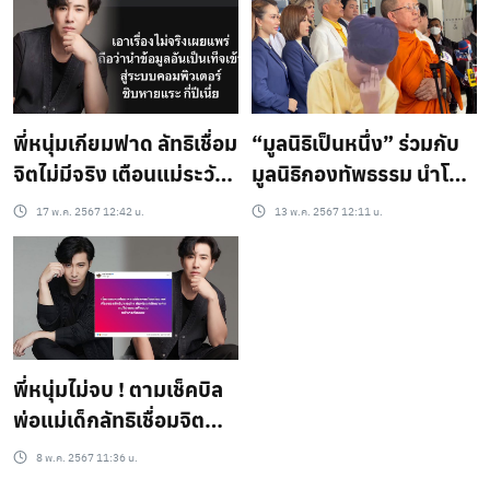
เชื่อมจิต วันพรุ่งนี้
พี่หนุ่มเกียมฟาด ลัทธิเชื่อม
“มูลนิธิเป็นหนึ่ง” ร่วมกับ
จิตไม่มีจริง เตือนแม่ระวัง
มูลนิธิกองทัพธรรม นำโดย
อาจเข้าซังเต !
“ทนายอนันต์ชัย ไชยเดช”
17 พ.ค. 2567 12:42 น.
13 พ.ค. 2567 12:11 น.
นำผู้เสียหายเข้าแจ้งความ
ร้องทุกข์/คำกล่าวโทษ
ขบวนการ ”ลัทธิเชื่อมจิต
พี่หนุ่มไม่จบ ! ตามเช็คบิล
พ่อแม่เด็กลัทธิเชื่อมจิต
หลังปิดจ๊อบด้วยดีกับ
8 พ.ค. 2567 11:36 น.
อ.อ๊อด ซัดแล้วเจอกันเนอะ