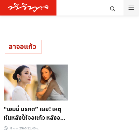
ลาจอแก้ว
“เอมมี่ มรกต” เผย! เหตุ
หันหลังให้จอแก้ว หลังอยู่
วงการมานานถึง 17 ปี
8 ก.พ. 2565 11:40 น.