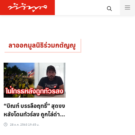
ลาออกมูลนิธิร่วมกตัญญู
“บิณฑ์ บรรลือฤทธิ์” สุดงง
หลังโดนทัวร์ลง ถูกไล่ด่า
เผยไม่โกรธ พร้อมชวน
28 ต.ค. 2563 19:45 น.
ดาราใส่เสื้อเหลือง-ชมพู