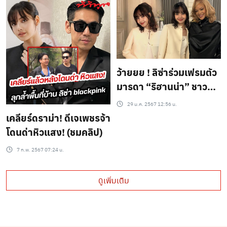
โลก
กรุงเทพฯ
ว้ายยย ! ลิซ่าร่วมเฟรมตัว
มารดา “ริฮานน่า” ชาว
เน็ตลุ้นอาจมีร่วมงานใน
29 ม.ค. 2567 12:56 น.
อนาคตหรือไม่ !
เคลียร์ดราม่า! ดีเจเพชรจ้า
โดนด่าหิวแสง! (ชมคลิป)
7 ก.พ. 2567 07:24 น.
ดูเพิ่มเติม