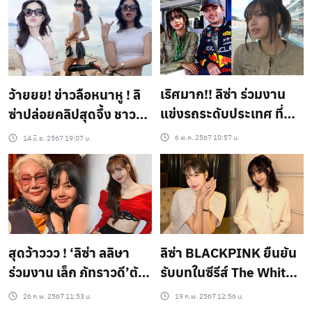
ทำเอาแฟนๆยิ้มหัวเราะกัน
ไปเป็นแถว
เริศมาก!! ลิซ่า ร่วมงาน
ว้ายยย! ข่าวลือหนาหู ! ลิ
แข่งรถระดับประเทศ ที่
ซ่าปล่อยคลิปสุดจึ้ง ชาว
สหรัฐอเมริกา มีซีนโบกธง
เน็ตจับตาหรือว่าจะมีข่าวดี
6 พ.ค. 2567 10:57 น.
14 มิ.ย. 2567 19:07 น.
ด้วย ปังสุด ๆ
เร็ว ๆ นี้ !
สุดว้าววว ! ‘ลิซ่า ลลิษา
ลิซ่า BLACKPINK ยืนยัน
ร่วมงาน เล็ก ภัทราวดี’ตัว
รับบทในซีรีส์ The White
แม่แห่งวงการบันเทิงไทย
Lotus ซีซั่น 3 ลุ้นถ่ายทำ
26 ก.พ. 2567 11:53 น.
19 ก.พ. 2567 12:56 น.
ชาวเน็ตจับตาซีรีส์ระดับ
เกาะสมุย-ภูเก็ต-