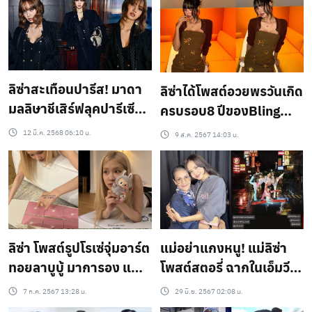
แฟนคลับลั่น! นี่มันนางฟ้า
ชัดๆ
ลิซ่าสะเทือนปารีส! มาดา
ลิซ่าได้โพสต์อวยพรวันเกิด
มลลิษาชีเสิร์ฟลุคปารีเซียง
ครบรอบ8 ปีของBling
สุดเฉี่ยว สวยแพงเท่ จบ
Pink
12 มี.ค. 2568 06:10 น.
9 ส.ค. 2567 14:03 น.
ปึ้ง!
ลิซ่า โพสต์รูปโรเซ่จุ่มอาร์ต
แม่อย่าแกงหนู! แม่ลิซ่า
ทอยลาบูบู้ มาการอง แฟน
โพสต์สตอรี่ ฉากในเอ็มวี
ๆ แห่ลุ้นตัวละครลับ
ใหม่ของ ลิซ่า พร้อมตัด
7 ก.ค. 2567 13:28 น.
29 มิ.ย. 2567 02:08 น.
แปะภาพรูปลิซ่าตอนเด็ก