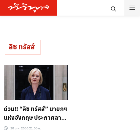
ลิซ ทรัสส์
ด่วน!! “ลิซ ทรัสส์” นายกฯ
แห่งอังกฤษ ประกาศลา
ออกจากตำแหน่งแล้ว
20 ต.ค. 2565 21:06 น.
หลังดำรงตำแหน่งได้ 44