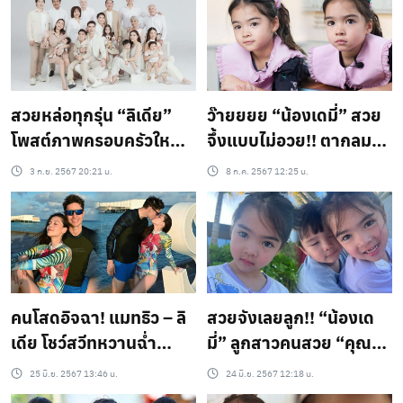
สวยหล่อทุกรุ่น “ลิเดีย”
ว๊ายยยย “น้องเดมี่” สวย
โพสต์ภาพครอบครัวใหญ่
จึ้งแบบไม่อวย!! ตากลมโต
รวมตัวกันพร้อมหน้า
น่ารัก ช่างงดงามดุจดั่ง
3 ก.ย. 2567 20:21 น.
8 ก.ค. 2567 12:25 น.
เจ้าหญิง ใครเห็นก็ต้อง
หลงรัก…
คนโสดอิจฉา! แมทธิว – ลิ
สวยจังเลยลูก!! “น้องเด
เดีย โชว์สวีทหวานฉ่ำ
มี่” ลูกสาวคนสวย “คุณ
ท่ามกลางทะเลมัลดีฟ คุณ
แม่ลิเดีย” โตเป็นสาวแล้ว
25 มิ.ย. 2567 13:46 น.
24 มิ.ย. 2567 12:18 น.
แม่ลูก 3 หุ่นสวยแซ่บมาก
น่ารักจิ้มลิ้ม ตาแป๋วสุดๆ…