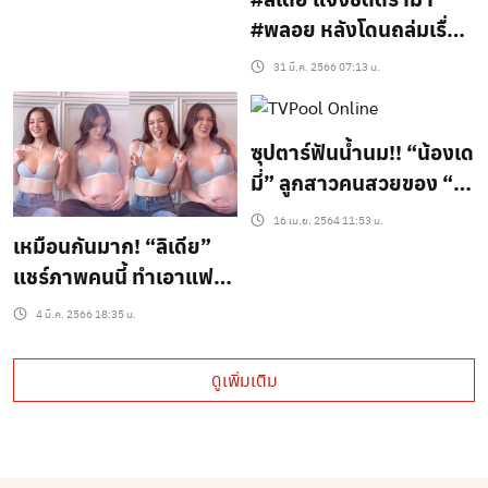
#พลอย หลังโดนถล่มเรื่อง
โยนเรื่องนี้ให้คลอลีน (ชม
31 มี.ค. 2566 07:13 น.
คลิป)
ซุปตาร์ฟันน้ำนม!! “น้องเด
มี่” ลูกสาวคนสวยของ “ลิ
เดีย ศรัณย์รัชต์ ” กับ”แม
16 เม.ย. 2564 11:53 น.
ทธิว ดีน”
เหมือนกันมาก! “ลิเดีย”
แชร์ภาพคนนี้ ทำเอาแฟนๆ
แห่แซว นึกว่าฝาแฝด?
4 มี.ค. 2566 18:35 น.
ดูเพิ่มเติม