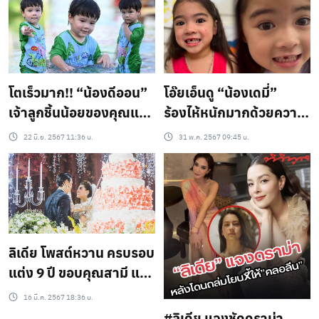
จ้า
โตเร็วมาก!! “น้องดีออน”
โอ๊ยเอ็นดู “น้องเดมี่”
เจ้าลูกชิ้นน้อยของคุณแม่
ร้องไห้หนักมากด้วยความ
“ลิเดีย” หล่อมากงับ
ตกใจ แปรงฟันอยู่ดีๆ ฟันก็
22 มิ.ย. 2567 11:36 น.
31 พ.ค. 2567 09:45 น.
อนาคตซุปตาร์เบอร์ต้น
หลุด ขวัญเอ๋ยขวัญมานะ
แน่นอน!
คะ
ลิเดีย โพสต์หวาน ครบรอบ
แต่ง 9 ปี ขอบคุณสามี แม
ทธิว
16 มี.ค. 2567 18:36 น.
#ลิเดีย แจงชัดดราม่า