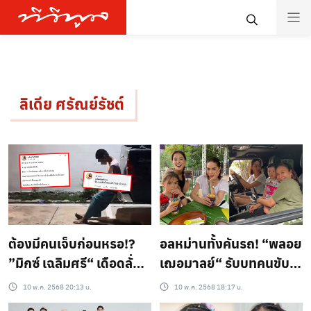
ลิเดีย ศรัณย์รัชต์
ต้องมีคนเจ็บก่อนหรอ!?
อลหม่านทั้งคันรถ! “พลอย
”มิกซ์ เฉลิมศรี“ เดือดลั่น
เฌอมาลย์“ รับบทคนขับ
หลัง “โจรโดจา“ บุกไม่
รถพาลูกๆ ”ลิเดีย“ เที่ยว
10 พ.ค. 2568 20:13 น.
10 พ.ค. 2568 18:17 น.
เลิก! วนลูปป่วนคนดัง