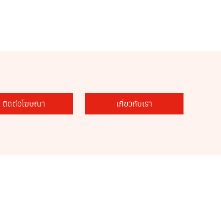
ติดต่อโฆษณา
เกี่ยวกับเรา