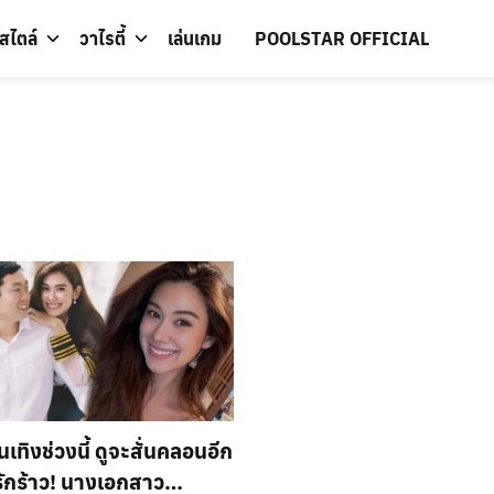
์สไตล์
วาไรตี้
เล่นเกม
POOLSTAR OFFICIAL
เทิงช่วงนี้ ดูจะสั่นคลอนอีก
ุดรักร้าว! นางเอกสาว