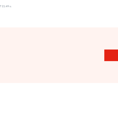
ลิก ไฮโซเช้า น้องชาย ไฮโซ
7 21:49 น.