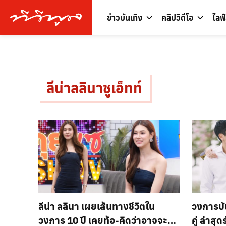
ข่าวบันเทิง
คลิปวิดีโอ
ไลฟ
ลีน่าลลินาชูเอ็ทท์
ลีน่า ลลินา เผยเส้นทางชีวิตใน
วงการบัน
วงการ 10 ปี เคยท้อ-คิดว่าอาจจะ
คู่ ล่าส