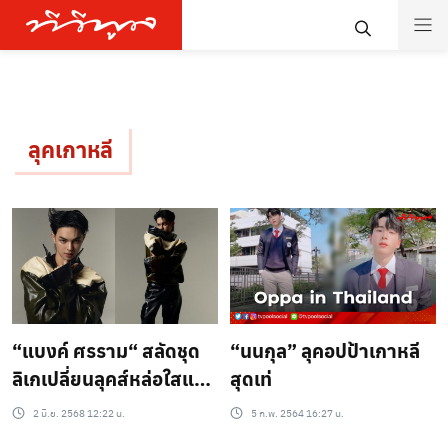
ลุคเกาหลี
“แบงค์ ศรราม“ สลัดชุด
“นนกุล” ลุคอปป้าเกาหลี
ลิเกเปลี่ยนลุคส์หล่อใสแนว
สุดเท่
โอปป้า ฟุ้งคิวงานยาวยันปี
2 มิ.ย. 2568 12:22 น.
5 ก.พ. 2564 16:27 น.
72