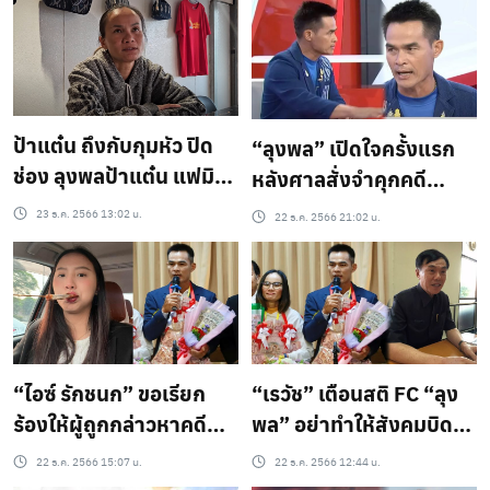
เทนต์
ป้าแต๋น ถึงกับกุมหัว ปิด
“ลุงพล” เปิดใจครั้งแรก
ช่อง ลุงพลป้าแต๋น แฟมิลี่
หลังศาลสั่งจำคุกคดี
จบตำนานด้วยยอดผู้
“น้องชมพู่” ยืนยันจะ
23 ธ.ค. 2566 13:02 น.
22 ธ.ค. 2566 21:02 น.
ติดตาม 4.8 แสน พร้อม
อุทธรณ์สู้สุดใจไม่มีถอย
ยอดวิวเกือบ 200 ล้าน
“ไอซ์ รักชนก” ขอเรียก
“เรวัช” เตือนสติ FC “ลุง
ร้องให้ผู้ถูกกล่าวหาคดี
พล” อย่าทำให้สังคมบิด
ม.112 ทุกคน หลังคดีลุง
เบี้ยว เชิดชูผู้ร้าย
22 ธ.ค. 2566 15:07 น.
22 ธ.ค. 2566 12:44 น.
พล ได้ประกันตัว