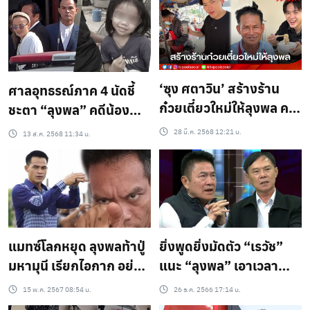
‘ซุง ศตาวิน’ สร้างร้าน
ศาลอุทธรณ์ภาค 4 นัดชี้
ก๋วยเตี๋ยวใหม่ให้ลุงพล คน
ชะตา “ลุงพล” คดีน้อง
แห่ต่อคิวยาว
ชมพู่ หลังเพิ่มโทษจำคุก
28 มี.ค. 2568 12:21 น.
13 ส.ค. 2568 11:34 น.
จาก 20 ปี เป็น 26 ปี – ป้า
แต๋นยกฟ้อง
แมทซ์โลกหยุด ลุงพลท้าปู่
ยิ่งพูดยิ่งมัดตัว “เรวัช”
มหามุนี เรียกไอกาก อย่า
แนะ “ลุงพล” เอาเวลา
ราคาคุย ปู่สวนข้องก็จัด
ปรึกษาทนายดีกว่า
15 พ.ค. 2567 08:54 น.
26 ธ.ค. 2566 17:14 น.
แต่กลัวจะมาเอาแค่คอน