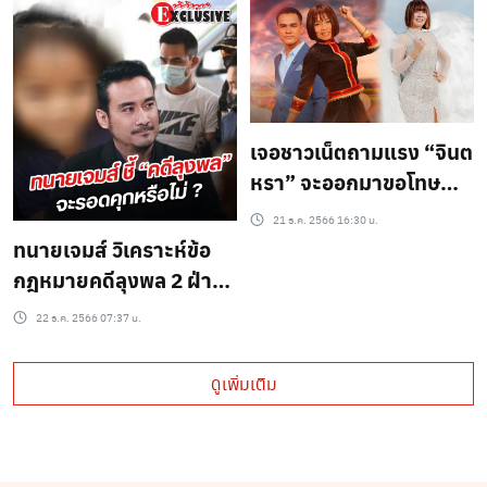
เจอชาวเน็ตถามแรง “จินต
หรา” จะออกมาขอโทษ
สังคมไหม ไร้ความ
21 ธ.ค. 2566 16:30 น.
เคลื่อนไหว ปมคดี “ลุง
ทนายเจมส์ วิเคราะห์ข้อ
พล”ถูกจำคุก
กฎหมายคดีลุงพล 2 ฝ่าย
ยื่นอุทธรณ์อาจมีฝ่ายหนึ่ง
22 ธ.ค. 2566 07:37 น.
เสียเปรียบ ทิศทางคดีนี้
เป็นยังไง (ชมคลิป)
ดูเพิ่มเติม