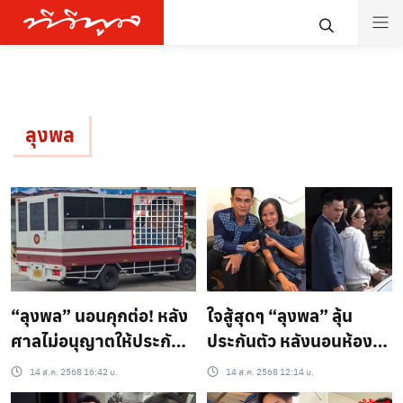
ลุงพล
“ลุงพล” นอนคุกต่อ! หลัง
ใจสู้สุดๆ “ลุงพล” ลุ้น
ศาลไม่อนุญาตให้ประกัน
ประกันตัว หลังนอนห้อง
ตัว เตรียมส่งตัวเข้า “เรือน
กรงคืนแรก ด้าน FC สั่ง
14 ส.ค. 2568 16:42 น.
14 ส.ค. 2568 12:14 น.
จำนครพนม” ทันที!
เมนูอร่อยรอ !