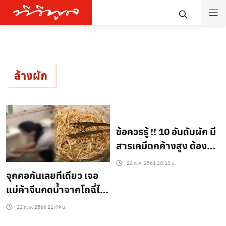
ล้างผัก
ข้อควรรู้ !! 10 อันดับผัก มี
สารเคมีตกค้างสูง ต้อง
ระวัง และทำให้สะอาดก่อน
22 ก.ค. 2561 20:10 น.
กิน!
จุกคอกันเลยทีเดียว เจอ
แม่ค้าจีนกดน้ำจากโถฉี่ไป
ล้างถั่วงอก
22 ก.พ. 2566 21:49 น.