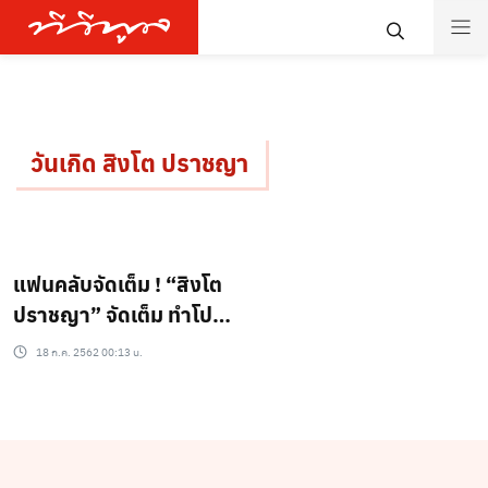
วันเกิด สิงโต ปราชญา
แฟนคลับจัดเต็ม ! “สิงโต
ปราชญา” จัดเต็ม ทำโปร
เจ็กต์ HBD ติดขบวน
18 ก.ค. 2562 00:13 น.
รถไฟฟ้า BTS