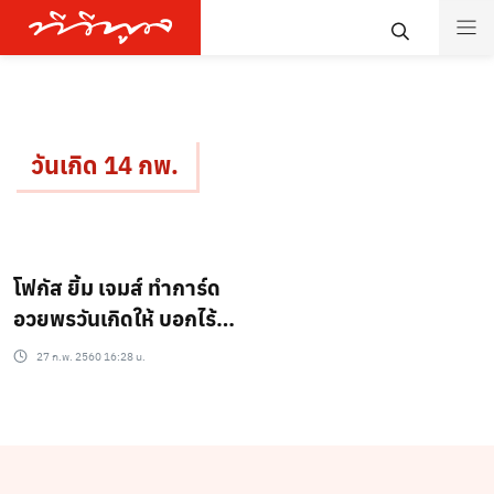
วันเกิด 14 กพ.
โฟกัส ยิ้ม เจมส์ ทำการ์ด
อวยพรวันเกิดให้ บอกไร้
เซอร์ไพรส์พิเศษ ฟุ้งธุรกิจ
27 ก.พ. 2560 16:28 น.
ร้าน Eatcheese ไปได้ดี
ดีใจพากย์เสียง โดราเอ
ม่อน