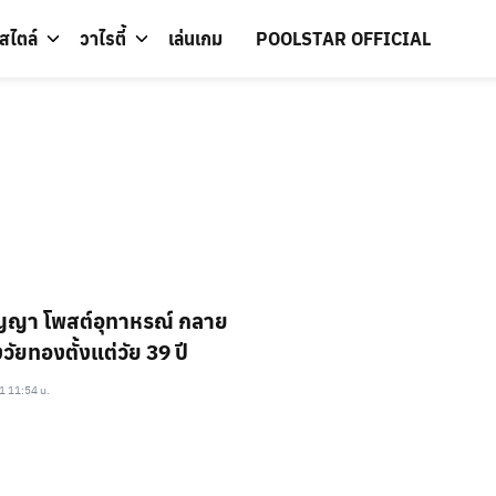
์สไตล์
วาไรตี้
เล่นเกม
POOLSTAR OFFICIAL
ทาหรณ์ กลาย
วัยทองตั้งแต่วัย 39 ปี
1 11:54 น.