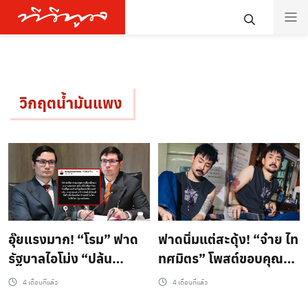
วิกฤตน้ำมันแพง
อุ๊ยแรงมาก! “โรม” ฟาด
​ฟาดนิ่มแต่สะดุ้ง! “จ๋าย ไท
รัฐบาลไอโม่ง “ปล้น
ทศมิตร” โพสต์ขอบคุณ
ประชาชน” ชี้วิกฤตน้ำมัน
รัฐบาลมืออาชีพ ทำน้ำมัน
4 เดือนที่แล้ว
4 เดือนที่แล้ว
แพง คือมหกรรมถอนทุน
พุ่งลิตรละ 6 บาท