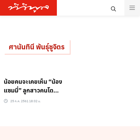
ศานันทินี พันธุ์ชูจิตร
น้อยคนจะเคยเห็น “น้อง
แซมมี่” ลูกสาวคนโต
“เกริก ชิลเลอร์” ยิ่งโตยิ่ง
25 ก.ค. 2561 18:02 น.
น่ารักจริงๆ