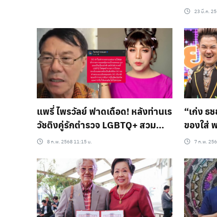
23 มี.ค. 2
แพรี่ ไพรวัลย์ ฟาดเดือด! หลังท่านเร
“เก่ง ธช
วัชติงคู่รักตำรวจ LGBTQ+ สวม
ของใส่ 
เครื่องแบบจดทะเบียนสมรส
เด็ก” วา
8 ก.พ. 2568 11:15 น.
7 ก.พ. 256
พรบ. สม