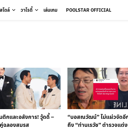
์สไตล์
วาไรตี้
เล่นเกม
POOLSTAR OFFICIAL
ติกและอลังการ! วู้ดดี้ –
“บอสณวัฒน์” ไม่แผ่วจัดอี
งคู่ฉลองสมรส
ถึง “ท่านเรวัช” ตำรวจแต่งเ