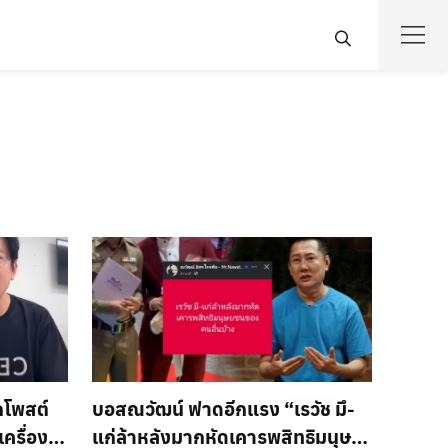
กโพสต์
บอสณวัฒน์ ฟาดอีกแรง “เรวัช มึ-
ครื่อง
แก่ล้าหลังมากหัดเคารพสิทธิมนุษย