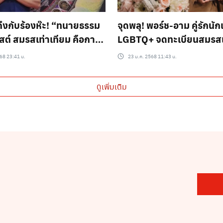
ถึงกับร้องห๊ะ! “ทนายธรรม
จุดพลุ! พอร์ช-อาม คู่รักน
สต์ สมรสเท่าเทียม คือการ
LGBTQ+ จดทะเบียนสมรสเท
ฎจักรวาล…?!
68 23:41 น.
23 ม.ค. 2568 11:43 น.
ดูเพิ่มเติม