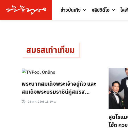
ข่าวบันเทิง
คลิปวิดีโอ
ไลฟ
สมรสเท่าเทียม
พระบาทสมเด็จพระเจ้าอยู่หัว และ
สมเด็จพระบรมราชินีคู่สมรส
พระราชทาน LGBTQ+ คู่แรกใน
28 พ.ค. 2568 13:19 น.
ประวัติศาสตร์ นับเป็นพระ
มหากรุณาธิคุณ อย่างหากที่สุดมิได้
สุดโรแมน
โอ๊ต คว