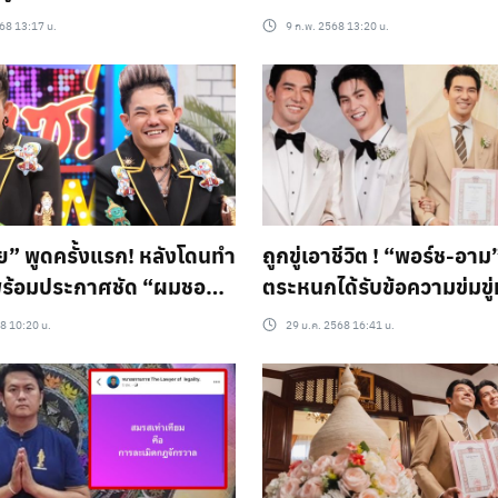
แบบในงานแต่งหอมแก้มเจ้
568 13:17 น.
9 ก.พ. 2568 13:20 น.
งานไม่ด่า 2มาตรฐานนะมึ-
ย” พูดครั้งแรก! หลังโดนทำ
ถูกขู่เอาชีวิต ! “พอร์ช-อาม
พร้อมประกาศชัด “ผมชอบ
ตระหนกได้รับข้อความข่มขู
งแผน 5 ปีมีงานแต่ง รับ
ทะเบียนสมรสฉลองสมรสเท
8 10:20 น.
29 ม.ค. 2568 16:41 น.
รสเท่าเทียม
เป็นคู่แรก !