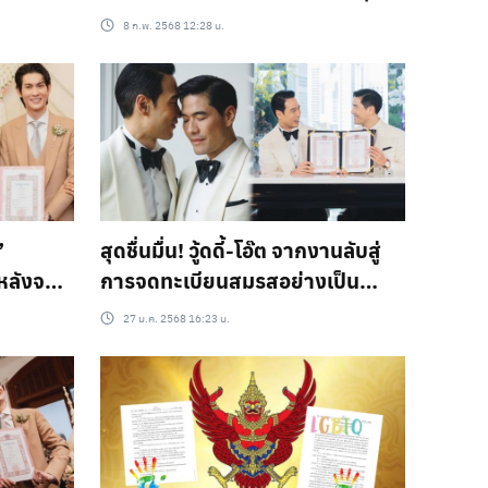
าสาวทุก
ชนของคนอื่นบ้าง”
8 ก.พ. 2568 12:28 น.
”
สุดชื่นมื่น! วู้ดดี้-โอ๊ต จากงานลับสู่
่หลังจด
การจดทะเบียนสมรสอย่างเป็น
่าเทียม
ทางการ!
27 ม.ค. 2568 16:23 น.