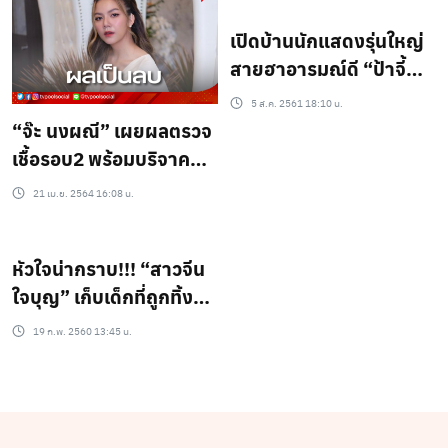
สถานการณ์โควิด-19
เปิดบ้านนักแสดงรุ่นใหญ่
สายฮาอารมณ์ดี “ป้าจี้
อัจฉราพรรณ”
5 ส.ค. 2561 18:10 น.
“จ๊ะ นงผณี” เผยผลตรวจ
เชื้อรอบ2 พร้อมบริจาค
เงินช่วย 4 โรงพยาบาล
21 เม.ย. 2564 16:08 น.
หัวใจน่ากราบ!!! “สาวจีน
ใจบุญ” เก็บเด็กที่ถูกทิ้งมา
เลี้ยงนับร้อยคน!!!
19 ก.พ. 2560 13:45 น.