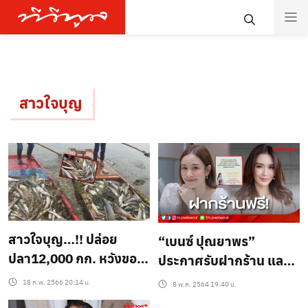
สาวใจบุญ
สาวใจบุญ…!! ปล่อย
“เบนซ์ ปุณยาพร”
ปลา12,000 กก. หวังขอ
ประกาศรับฝากร้าน และ
พรให้ครอบครัว ทำปลา
รีวิวสินค้าให้ฟรี เพื่อช่วย
18 ก.พ. 2566 20:14 น.
8 พ.ค. 2564 19:40 น.
หมดทั้งทะเลสาบ
เหลือพ่อค้า-แม่ค้า จาก