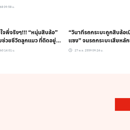
ดยาวกว่า 3 กิโล
68 09:58 น.
ใจพี่จริงๆ!!! “หนุ่มสิบล้อ”
“วินาทีรถกระบะถูกสิบล้อเ
ช่วยชีวิตลูกแมว ที่ติดอยู่
เเซง” จนรถกระบะเสียหลั
!!! (ชมคลิป)
กั้น!!! (ชมคลิป)
560 14:01 น.
27 พ.ย. 2559 09:24 น.