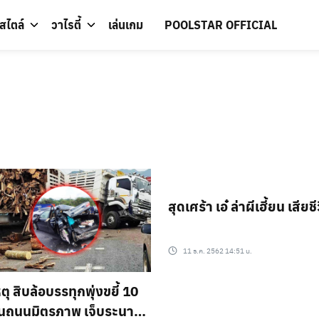
์สไตล์
วาไรตี้
เล่นเกม
POOLSTAR OFFICIAL
สุดเศร้า เอ๋ ล่าผีเฮี้ยน เสียช
11 ธ.ค. 2562 14:51 น.
ตุ สิบล้อบรรทุกพุ่งขยี้ 10
บนถนนมิตรภาพ เจ็บระนาว