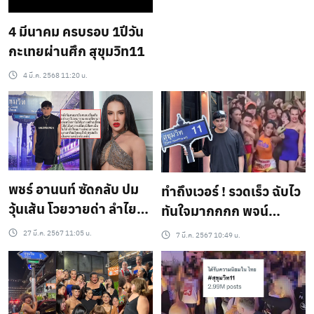
รบกันเองของแทร่”
4 มีนาคม ครบรอบ 1ปีวัน
กะเทยผ่านศึก สุขุมวิท11
4 มี.ค. 2568 11:20 น.
พชร์ อานนท์ ซัดกลับ ปม
ทำถึงเวอร์ ! รวดเร็ว ฉับไว
วุ้นเส้น โวยวายด่า ลำไย
ทันใจมากกกก พจน์
ลั่นแซ่บ “หนังจะ100ล้านก็
อานนท์ เผยตัดต่อฉากใน
27 มี.ค. 2567 11:05 น.
7 มี.ค. 2567 10:49 น.
เป็นเพราะหนังอย่าเหมา
ตำนานสุขุม วิท 11 เสร็จ
รวม”
เรียบร้อยแล้ว !