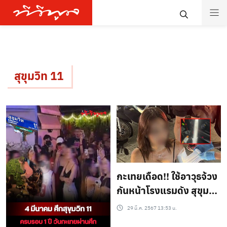
สุขุมวิท 11
กะเทยเดือด!! ใช้อาวุธจ้วง
กันหน้าโรงแรมดัง สุขุมวิท
11 ซอยแห่งตำนาน “ยาม
29 มี.ค. 2567 13:53 น.
ศึกเราช่วยกัน ศึกสงบเรา