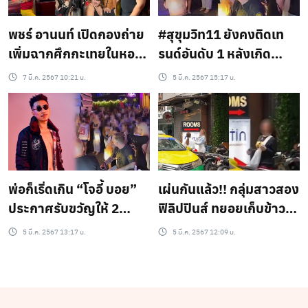
พชร์ อานนท์ เปิดกองถ่าย
#สุขุมวิท11 ยังคงติดเท
เพิ่มฉากศึกกะเทยในหอ
รนด์อันดับ 1 หลังเกิด
แต๋วแตกแหกสัปปะหยด
เหตุการณ์ วันกะเทยผ่าน
7 มี.ค. 2567 10:21 น.
5 มี.ค. 2567 15:17 น.
ศึก
พ่อก็เริ่ดเกิน “โจอี้ บอย”
เผ่นกันแล้ว!! กลุ่มสาวสอง
ประกาศรับขวัญให้ 2
ฟิลิปปินส์ ทยอยเก็บข้าว
กะเทยไทยผ่านศึก
ของย้ายออก มุ่งหน้ากลับ
5 มี.ค. 2567 13:17 น.
5 มี.ค. 2567 12:09 น.
ประเทศ