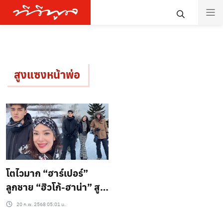
สูงแซงหน้าพ่อ
โตไวมาก “ฮาร์เปอร์”
ลูกชาย “ฮิวโก้-ฮาน่า” สูง
ปรี๊ดแซงหน้าพ่อแล้ว! ยก
20 ก.พ. 2568 05:01 น.
ครอบครัวตะลุยหิมะซัปโป