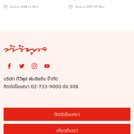
นายแบบลูกครึ่งอังกฤษ-
15 ต.ค. 2558 11:39 น.
10 เม.ย. 2557 07:38 น.
ญี่ปุ่น ที่สาวเห็นแล้วเป็น
ต้องระทวยใจ
บริษัท ทีวีพูล พับลิชชิ่ง จำกัด
ติดต่อโฆษณา 02-733-9000 ต่อ 308
ติดต่อโฆษณา
เกี่ยวกับเรา