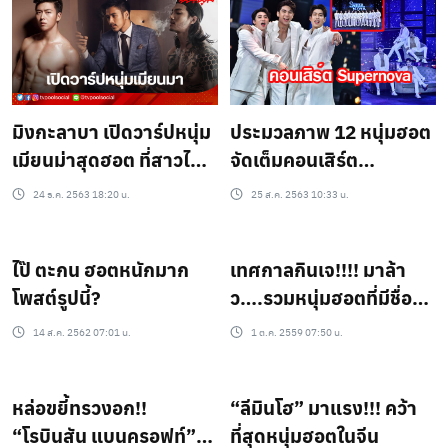
ประมวลภาพ 12 หนุ่มฮอต
มิงกะลาบา เปิดวาร์ปหนุ่ม
จัดเต็มคอนเสิร์ต
เมียนม่าสุดฮอต ที่สาวไทย
Supernova!
ห้ามมองผ่านเด็ดขาด
25 ส.ค. 2563 10:33 น.
24 ธ.ค. 2563 18:20 น.
ไป๊ ตะกน ฮอตหนักมาก
เทศกาลกินเจ!!!! มาล้า
โพสต์รูปนี้?
ว….รวมหนุ่มฮอตที่มีชื่อว่า
“เจ” สาวๆอยากกินเจไหน
14 ส.ค. 2562 07:01 น.
1 ต.ค. 2559 07:50 น.
จ๊ะ!!!!
หล่อขยี้ทรวงอก!!
“ลีมินโฮ” มาแรง!!! คว้า
“โรบินสัน แบนครอฟท์”
ที่สุดหนุ่มฮอตในจีน