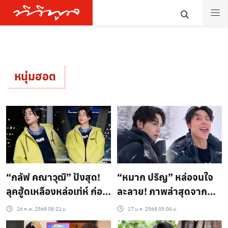
หนุ่มฮอต
“กลัฟ คณาวุฒิ” ปังสุด!
“หมาก ปริญ” หล่อจนใจ
ลุคฮู้ดเหลืองหล่อเท่ห์ ก่อน
ละลาย! ภาพล่าสุดจาก
แฟชั่นวีคระดับโลก
ญี่ปุ่นทำแฟนคลับใจสั่น
26 ก.พ. 2568 08:21 น.
17 ม.ค. 2568 05:04 น.