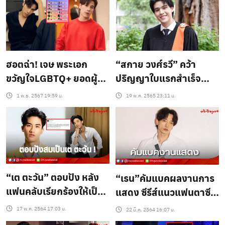
ฮอตฉ่า! เจษ พระเอก
“สกาย วงศ์รวี” คว้า
ขวัญใจLGBTQ+ ยอดผู้
ปริญญาใบแรกสำเร็จ
ติดตามพุ่งชนะวัยเจนZ
ยอมรับ! มีค่ายใหญ่
1 พ.ย. 2567 19:59 น.
19 พ.ค. 2565 23:11 น.
หนึ่งเดียวในดงบ๊อก
ทาบทาม
แบ๊ก..?
“เต ตะวัน” ตอบปัง หลัง
“เรน”คัมแบคผลงานการ
แฟนคลับเรียกร้องให้เป็น
แสดง ซีรีส์แนวแฟนตาซี-
นายก !!
การแพทย์
17 พ.ค. 2564 17:03 น.
22 มี.ค. 2564 16:07 น.