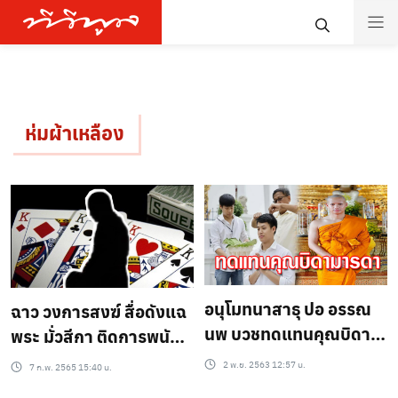
ห่มผ้าเหลือง
อนุโมทนาสาธุ ปอ อรรณ
ฉาว วงการสงฆ์ สื่อดังแฉ
นพ บวชทดแทนคุณบิดา
พระ มั่วสีกา ติดการพนัน
มารดา ได้รับฉายา เขม
ยืมเงินยูทูปเบอร์ พิธีกรดัง
2 พ.ย. 2563 12:57 น.
7 ก.พ. 2565 15:40 น.
สุทธิโก
ก็เคยโดนยืม ?