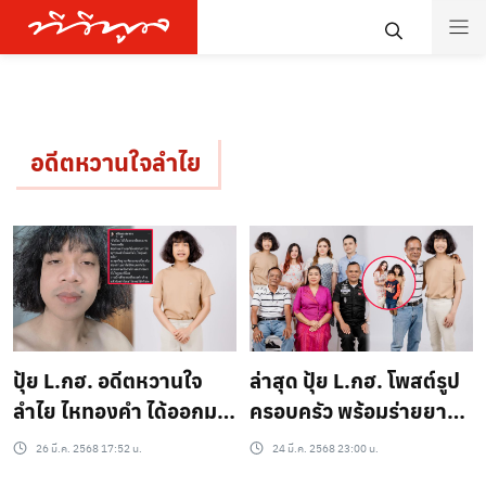
อดีตหวานใจลําไย
ปุ้ย L.กฮ. อดีตหวานใจ
ล่าสุด ปุ้ย L.กฮ. โพสต์รูป
ลำไย ไหทองคำ ได้ออกมา
ครอบครัว พร้อมร่ายยาว
เคลื่อนไหวผ่านเฟซบุ๊กส่วน
ข้อความ คิดถึงตอนสมัย
26 มี.ค. 2568 17:52 น.
24 มี.ค. 2568 23:00 น.
ตัวล่าสุด เจ้าตัวเผย “อันนี้
นอนบนเสื่อน้ำมันปูบนพื้น