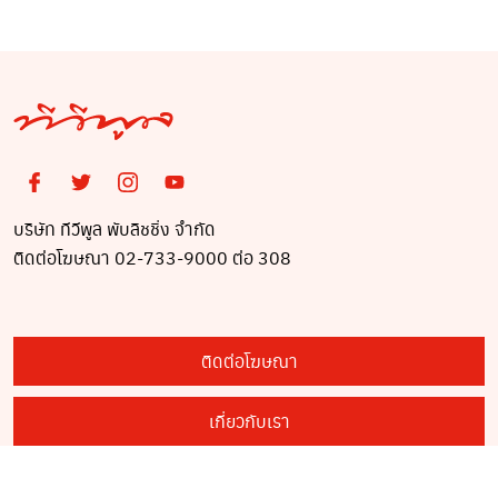
ผมไม่ได้ออกมารับจบแทน
ดิน หลังคามุงด้วยใบ
ใครนะครับ..?
จาก..?
บริษัท ทีวีพูล พับลิชชิ่ง จำกัด
ติดต่อโฆษณา 02-733-9000 ต่อ 308
ติดต่อโฆษณา
เกี่ยวกับเรา