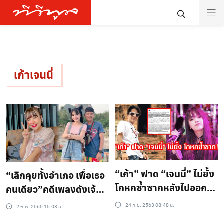
เก้าเจนนี่
“เก้า” ฟาด “เจนนี่” ไม่ยั้ง
“เลิกคุยทั้งอำเภอ เพื่อเธอ
โกหกซ้ำซากหลังไปออก
คนเดียว”คดีเพลงดังเจ้า
รายการ!!
ปัญหา เจนนี่-เผยขอให้วัน
24 ก.ย. 2563 08:48 น.
2 ก.พ. 2565 15:03 น.
นี้เรื่องจบสักที