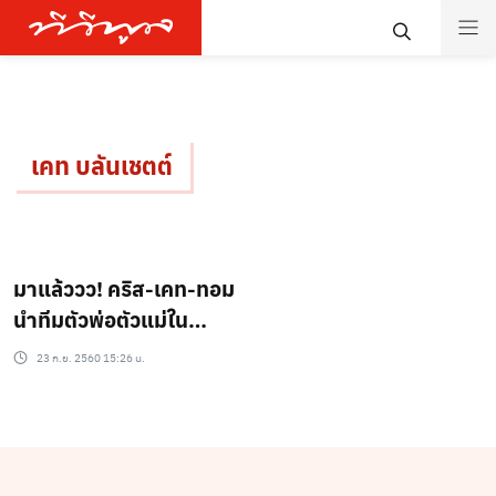
เคท บลันเชตต์
มาแล้ววว! คริส-เคท-ทอม
นำทีมตัวพ่อตัวแม่ใน
THOR : RAGNAROK ศึก
23 ก.ย. 2560 15:26 น.
อวสานเทพเจ้า