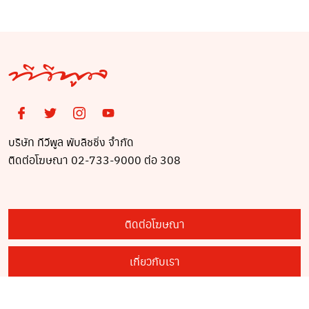
บริษัท ทีวีพูล พับลิชชิ่ง จำกัด
ติดต่อโฆษณา 02-733-9000 ต่อ 308
ติดต่อโฆษณา
เกี่ยวกับเรา