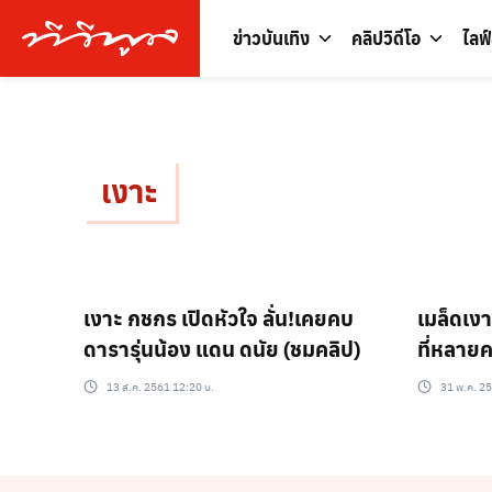
ข่าวบันเทิง
คลิปวิดีโอ
ไลฟ
เงาะ
เงาะ กชกร เปิดหัวใจ ลั่น!เคยคบ
เมล็ดเง
ดารารุ่นน้อง แดน ดนัย (ชมคลิป)
ที่หลาย
มากมาย
13 ส.ค. 2561 12:20 น.
31 พ.ค. 2