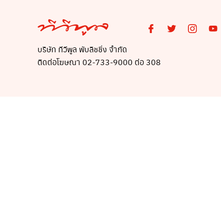
บริษัท ทีวีพูล พับลิชชิ่ง จำกัด
ติดต่อโฆษณา 02-733-9000 ต่อ 308