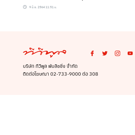
9 มิ.ย. 2564 11:51 น.
บริษัท ทีวีพูล พับลิชชิ่ง จำกัด
ติดต่อโฆษณา 02-733-9000 ต่อ 308