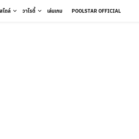
์สไตล์
วาไรตี้
เล่นเกม
POOLSTAR OFFICIAL