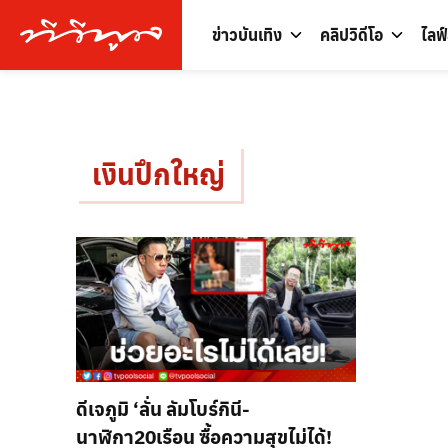
ข่าวบันเทิง
คลิปวิดีโอ
ไลฟ
เงินปึกใหญ่
ดีเจภูมิ ‘ลั่น ลัม​โบร์กินี-
นาฬิกา20เรือน ซื้อความสุขไม่ได้!