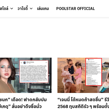
์สไตล์
วาไรตี้
เล่นเกม
POOLSTAR OFFICIAL
รัชนก” เดือด! ฟาดกลับปม
“เจนนี่ ได้หมดถ้าสดชื่น” รีว
เกตุ” ลั่นอย่าดึงชื่อมั่ว
2568 ทุบสถิติรัว ๆ พร้อมตั้