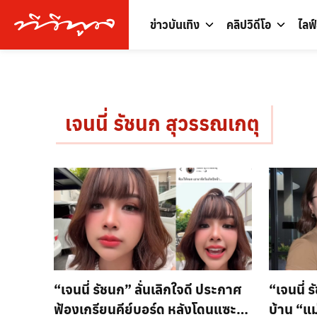
ข่าวบันเทิง
คลิปวิดีโอ
ไลฟ
เจนนี่ รัชนก สุวรรณเกตุ
“เจนนี่ รัชนก” ลั่นเลิกใจดี ประกาศ
“เจนนี่ 
ฟ้องเกรียนคีย์บอร์ด หลังโดนแซะไร้
บ้าน “แม่