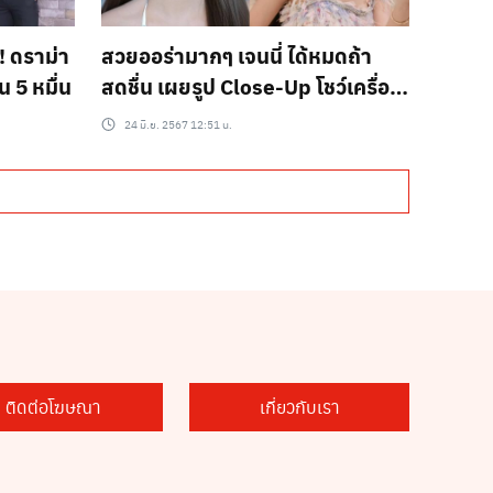
! ดราม่า
สวยออร่ามากๆ เจนนี่ ได้หมดถ้า
น 5 หมื่น
สดชื่น เผยรูป Close-Up โชว์เครื่อง
หน้า ผม แบบจัดเต็ม!!
24 มิ.ย. 2567 12:51 น.
ติดต่อโฆษณา
เกี่ยวกับเรา