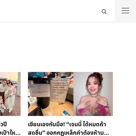
ิวปี
เขียนเองกับมือ! “เจนนี่ ได้หมดถ้า
งเป้าใหม่
สดชื่น” ออกกฎเหล็กคำต้องห้าม