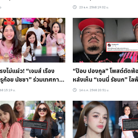
ปี 2569
้ว
23 ธ.ค. 2568 19:02 น.
ไม่แผ่ว! “เจมส์ เรือง
“ป๊อบ ปองกูล” โพสต์ตัดพ้
 ครูก้อย นัชชา” ร่วมเทศกาล
หลังเห็น “เจนนี่ รัชนก” ไ
นนี่ ได้หมดถ้าสดชื่น”
โกยยอดวันละ 200 ล้าน!
68 15:19 น.
14 ต.ค. 2568 20:51 น.