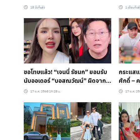
คนดังร่วมงานวันเกิด
18 วันที่แล้ว
1 เดือนที่แล
ขอโทษแล้ว! “เจนนี่ รัชนก” ยอมรับ
กระแสแรง
นับออเดอร์ “บอสณวัฒน์” ผิดจาก
ศักดิ์ –
8,000 เป็น 2 หมื่น!
ไลฟ์ “เจ
17 ต.ค. 2568 19:28 น.
17 ต.ค. 25