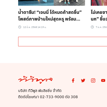
น้ำตาซึม! “เจนนี่ ได้หมดถ้าสดชื่น”
ไม่เคยขา
โพสต์ภาพบ้านใหม่สุดหรู พร้อม
นก” ชี้แ
ข้อความสุดสะเทือนใจ
ขายทองค
12 มิ.ย. 2568 14:19 น.
7 ต.ค. 256
บริษัท ทีวีพูล พับลิชชิ่ง จำกัด
ติดต่อโฆษณา 02-733-9000 ต่อ 308