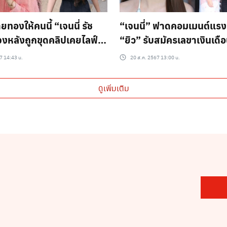
ยทองให้คนนี้ “เจนนี่ รัช
“เจนนี่” ฟาดคอมเมนต์แรง
จงหลังถูกขุดคลิปเคยไลฟ์
“ยิว” รับสมัครเลขาเงินเดือ
ู่ “ใบหนาด”
7 14:43 น.
20 ส.ค. 2567 13:00 น.
ดูเพิ่มเติม