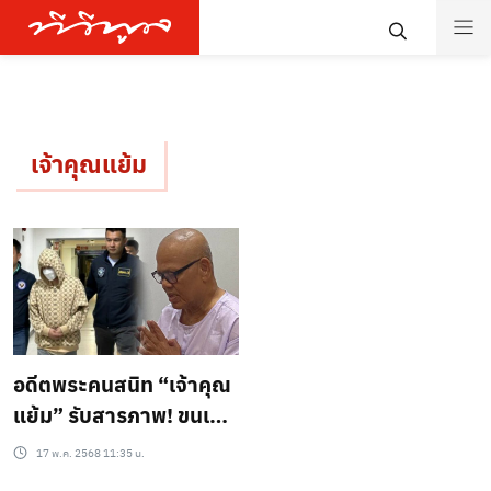
เจ้าคุณแย้ม
อดีตพระคนสนิท “เจ้าคุณ
แย้ม” รับสารภาพ! ขนเงิน
ฝากบัญชีสาวนับร้อยครั้ง
17 พ.ค. 2568 11:35 น.
ยอดเงินสะพรั่งหลักแสน!