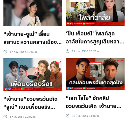
‘ปิ่น เก็จมณี’ โพสต์สุด
“เจ้านาย-จูเน่​” เลื่อน
อาลัยในการสูญเสียหลาน
สถานะ​ หวานกลางเมือง
“ไปเจอกันเล่นกันบน
ลอนดอน!!
31 ก.ค. 2564 14:23 น.
17 ก.พ. 2565 10:53 น.
สวรรค์นะ”
“เสก โลโซ” อัดคลิป
“เจ้านาย”อวยพรวันเกิด
อวยพรวันเกิด เจ้านาย
“จูเน่” แบบเพื่อนจริง
ลูกชายคนโต “เจ เจตริน”
จริ๊ง!!
30 มิ.ย. 2564 11:00 น.
5 ก.ค. 2564 10:52 น.
น่ารักมาก !!