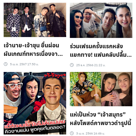
เจ้านาย-เจ้าขุน ยื่นผ่อน
ร่วมเฟรมครั้งแรกหลัง
ผันเกณฑ์ทหารเนื่องจาก
แยกทาง! แฟนคลับปลื้ม
โรคกระดูกสันหลังเคลื่อน
พ่อเจ-แม่ปิ่น แม้สถานะ
5 เม.ย. 2567 17:50 น.
25 ธ.ค. 2566 21:22 น.
เปลี่ยนแต่ความพ่อ แม่ไม่
เปลี่ยน..?
แห่เป็นห่วง “เจ้าสมุทร”
หลังโพสต์ภาพขาวดำรูปนี้
3 เม.ย. 2566 16:46 น.