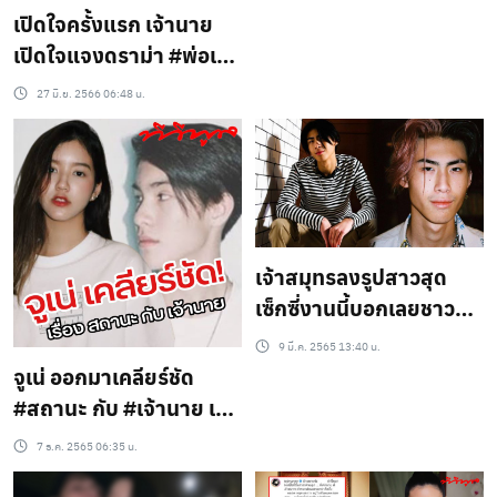
เปิดใจครั้งแรก เจ้านาย
เปิดใจแจงดราม่า #พ่อเจ
#แม่ปิ่น แยกทาง (ชม
27 มิ.ย. 2566 06:48 น.
คลิป)
เจ้าสมุทรลงรูปสาวสุด
เซ็กซี่งานนี้บอกเลยชาว
เน็ตแห่คอมเมนต์กันแร
9 มี.ค. 2565 13:40 น.
งมากๆ
จูเน่ ออกมาเคลียร์ชัด
#สถานะ กับ #เจ้านาย เป็น
แบบนี้(ชมคลิป)
7 ธ.ค. 2565 06:35 น.