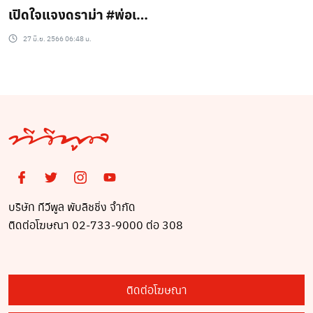
เปิดใจแจงดราม่า #พ่อเจ
#แม่ปิ่น แยกทาง (ชม
27 มิ.ย. 2566 06:48 น.
คลิป)
บริษัท ทีวีพูล พับลิชชิ่ง จำกัด
ติดต่อโฆษณา 02-733-9000 ต่อ 308
ติดต่อโฆษณา