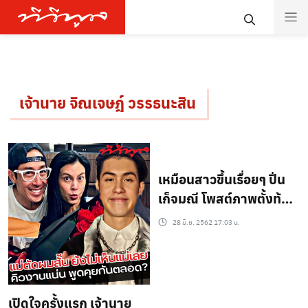
เจ้านาย จิณเจษฎ์ วรรธนะสิน
เหมือนสาวขึ้นเรื่อยๆ ปิ่น
เก็จมณี โพสต์ภาพตั้งท้อง
เจ้านาย 7 เดือน เบิร์ดเดย์
28 มิ.ย. 2562 17:03 น.
ลูก!!
เปิดใจครั้งแรก เจ้านาย