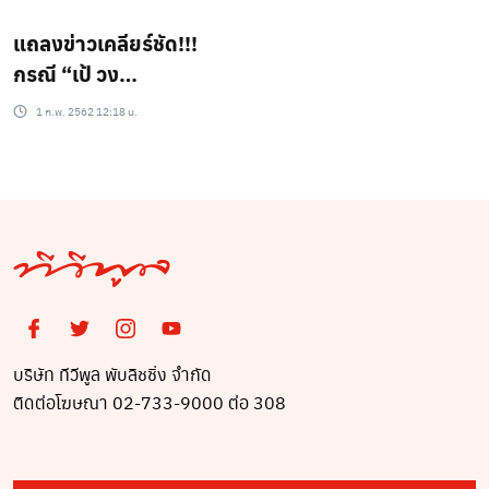
แถลงข่าวเคลียร์ชัด!!!
กรณี “เป้ วง
มายด์”ทำร้ายผู้หญิง!!!
1 ก.พ. 2562 12:18 น.
บริษัท ทีวีพูล พับลิชชิ่ง จำกัด
ติดต่อโฆษณา 02-733-9000 ต่อ 308