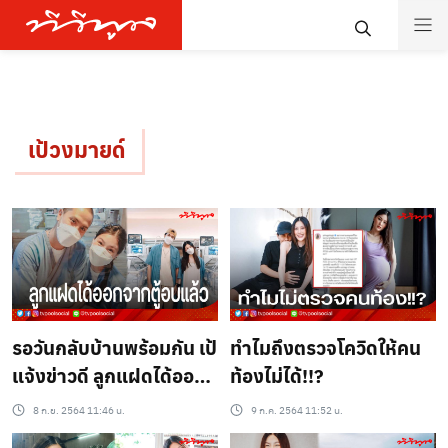
เป้วงมายด์
รอวันกลับบ้านพร้อมกัน เป้
ทำไมถึงตรวจโควิดให้คน
แจ้งข่าวดี ลูกแฝดได้ออก
ท้องไม่ได้!!?
จากตู้อบแล้ว
8 ก.ย. 2564 11:46 น.
9 ก.ค. 2564 11:52 น.