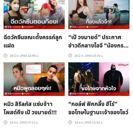
ฉีดวัคซีนขณะตั้งครรภ์ลูก
“เป้ วงมายด์” ประกาศ
แฝด
ข่าวดีกลางไอจี “น้องกร”
ภรรยาสาว ตั้งท้องแล้ว!
28 มิ.ย. 2564 14:55 น.
26 มี.ค. 2564 13:26 น.
หมิว สิริลภัส แซ่บจ้าา
“กอล์ฟ ฟักกลิ้ง ฮีโร่”
โพสต์ถึง เป้ วงมายด์!!!
ขอโทษในฐานะเจ้าของโชว์
14 ธ.ค. 2563 17:11 น.
14 ธ.ค. 2563 16:22 น.