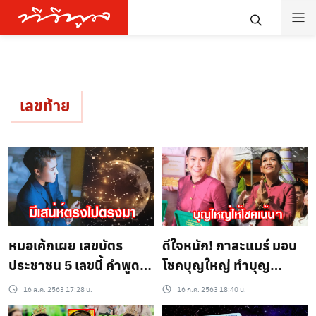
เลขท้าย
หมอเค้กเผย เลขบัตร
ดีใจหนัก! กาละแมร์ มอบ
ประชาชน 5 เลขนี้ คำพููดมี
โชคบุญใหญ่ ทำบุญ
อิทธิพลต่อคนรอบข้าง?
94ล้านบาท ถูกตรงเป๊ะ
16 ส.ค. 2563 17:28 น.
16 ก.ค. 2563 18:40 น.