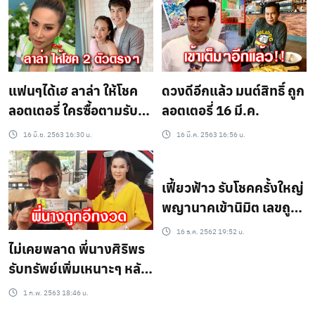
แฟนๆได้เฮ ลาล่า ให้โชค
ดวงดีอีกแล้ว มนต์สิทธิ์ ถูก
ลอตเตอรี่ ใครซื้อตามรับ
ลอตเตอรี่ 16 มี.ค.
ทรัพย์
16 มิ.ย. 2563 16:30 น.
16 มี.ค. 2563 16:56 น.
เฟี้ยวฟ้าว รับโชคครั้งใหญ่
พญานาคเข้านิมิต เลขถูก
จังๆ 80ใบ
16 ธ.ค. 2562 19:52 น.
ไม่เคยพลาด พี่นางศิริพร
รับทรัพย์เพิ่มเหนาะๆ หลัง
กลับบ้านกินก๋วยเตี๋ยว
1 ก.พ. 2563 18:46 น.