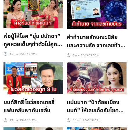
พ่อปู่ให้โชค “บุ๋ม ปนัดดา”
คำทำนายลักษณะนิสัย
ถูกหวยเต็มๆทำตัวไม่ถูก
และความรัก จากเลขท้าย
หลังไปรำที่คำชะโนด
2 หลักของบัตรประชาชน
16 ก.ค. 2563 17:12 น.
7 ก.ค. 2563 03:50 น.
มนต์สิทธิ์ โชว์ลอตเตอรี่
แม่นมาก “ป้าต้อยเมือง
แฟนคลับพากันเฮลั่น
นนท์” ให้เลขเด็ดรับโชค
งวด 16 มิ.ย.63
17 มิ.ย. 2563 16:52 น.
16 มิ.ย. 2563 19:03 น.