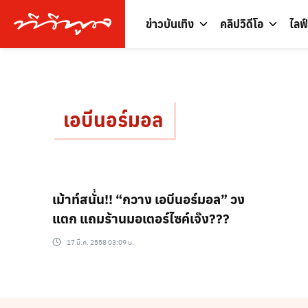
ข่าวบันเทิง
คลิปวิดีโอ
ไลฟ
เอบีนอร์มอล
เม้าท์สนั่่น!! “กวาง เอบีนอร์มอล” วง
แตก แถมร้านมอเตอร์ไซค์เจ๊ง???
17 มี.ค. 2558 03:09 น.