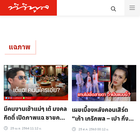
แฉภาพ
มีคนงานเข้าแน่ๆ เต้ มงคล
เผยเบื้องหลังคอนเสิร์ต
กิตติ์ เปิดภาพแฉ ชายคน
“เก้า เกริกพล – เปา กิ่ง
นึงกับสาวๆในห้อง VVIP
กาญจน์” ทำไมถึงเป็น
25 เม.ย. 2564 11:12 น.
25 ส.ค. 2563 00:12 น.
แบบนี้?