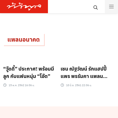
แพลนอนาคต
“วู๊ดดี้” ประกาศ! พร้อมมี
เชน ณัฐวัฒน์ รักแฮปปี้
ลูก กับแฟนหนุ่ม “โอ๊ต”
แพร พรรัมภา แพลน
อนาคตร่วมกัน
15 พ.ค. 2562 16:06 น.
10 มิ.ย. 2561 22:06 น.