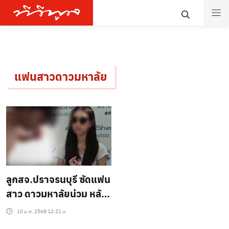
แฟนสาวดาวมหาลัย
ลูกสจ.ปราจรนบุรี ซัดแฟน
สาว ดาวมหาลัยน่วม หลัง
จับได้แอบนอกใจ ร้องสาย
10 ม.ค. 2568 12:21 น.
ไหต้องรอดหวั่นความ