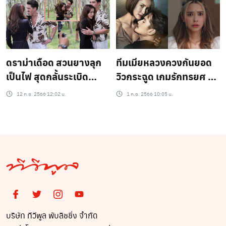
ดราม่าเดือด สวนยางลุก
ทีมเมียหลวงควงกันยอด
เป็นไฟ สุดกลั้นระเบิด
วิวกระฉูด เกมรักทรยศ “A
อารมณ์ไม่ทนผัวชั่วอีกต่อ
World of Married
12 ก.ย. 2566 12:02 น.
1 ก.ย. 2566 10:05 น.
ไป
Couple”
บริษัท ทีวีพูล พับลิชชิ่ง จำกัด