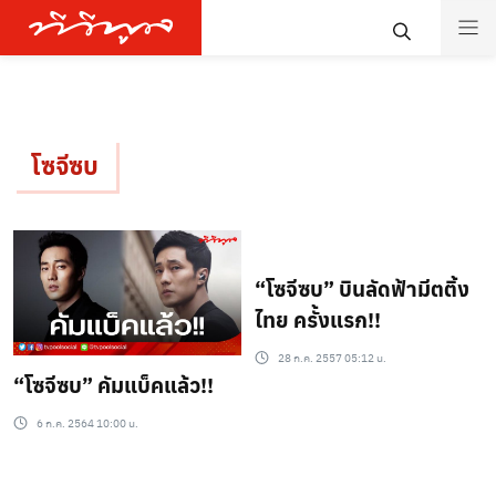
โซจีซบ
“โซจีซบ” บินลัดฟ้ามีตติ้ง
ไทย ครั้งแรก!!
28 ก.ค. 2557 05:12 น.
“โซจีซบ” คัมแบ็คแล้ว!!
6 ก.ค. 2564 10:00 น.