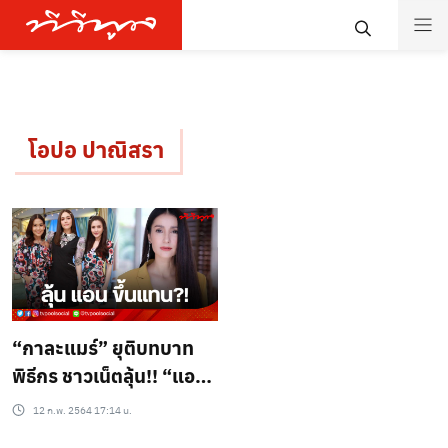
โอปอ ปาณิสรา
“กาละแมร์” ยุติบทบาท
พิธีกร ชาวเน็ตลุ้น!! “แอน
ทองประสม” ขึ้นแทนที่!!
12 ก.พ. 2564 17:14 น.