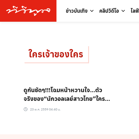
ข่าวบันเทิง
คลิปวิดีโอ
ไลฟ
ใครเจ้าของใคร
ดูกันชัดๆ!!!โฉมหน้าหวานใจ…ตัว
จริงของ“นักวอลเลย์สาวไทย”ใคร
เป็นเจ้าของใคร-มาดูกัน!!! (ชมภาพ)
23 พ.ค. 2559 04:40 น.