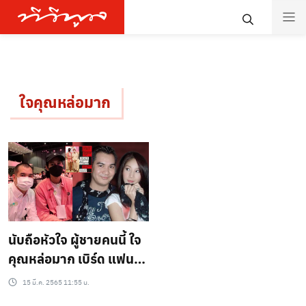
ใจคุณหล่อมาก
นับถือหัวใจ ผู้ชายคนนี้ ใจ
คุณหล่อมาก เบิร์ด แฟน
แตงโม หลังพี่ วุฒิ วู้ดดี้
15 มี.ค. 2565 11:55 น.
ผจก.เก่า แตงโม จะให้สิ่งนี้