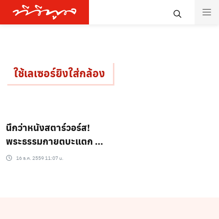
ใช้เลเซอร์ยิงใส่กล้อง
นึกว่าหนังสตาร์วอร์ส!
พระธรรมกายตบะแตก ปัด
กล้องนักข่าวเอากระบอก
16 ธ.ค. 2559 11:07 น.
แสงเลเซอร์ยิงใส่กล้อง(มี
คลิป)