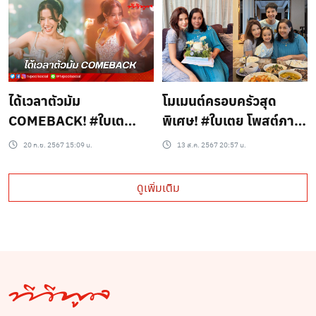
ตร. ปมแม่ตั๊ก..?
ได้เวลาตัวมัม
โมเมนต์ครอบครัวสุด
COMEBACK! #ใบเต
พิเศษ! #ใบเตย โพสต์ภาพ
ยอาร์สยาม ซิงเกิ้ลใหม่
วันแม่คู่คุณแม่และ
20 ก.ย. 2567 15:09 น.
13 ส.ค. 2567 20:57 น.
บอกเลยว่า แซ่บ!โดนใจ
ครอบครัวอบอุ่นจริงๆ
แน่นอน!
ดูเพิ่มเติม