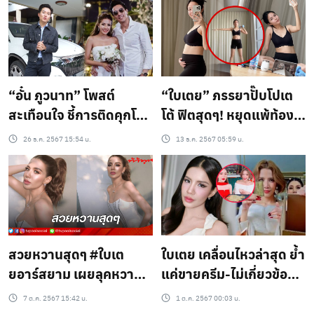
แล้วน้า..?
“อั๋น ภูวนาท” โพสต์
“ใบเตย” ภรรยาปั๊บโปเต
สะเทือนใจ ชี้การติดคุกโดย
โต้ ฟิตสุดๆ! หยุดแพ้ท้อง
ยังไม่พิสูจน์ความผิดคือ
ปุ๊บ ลุกขึ้นมาออกกำลัง
26 ธ.ค. 2567 15:54 น.
13 ธ.ค. 2567 05:59 น.
ความไม่เป็นธรรม กรณี ดี
กายเพื่อลูกน้อย
เจแมน-ใบเตย
สวยหวานสุดๆ #ใบเต
ใบเตย เคลื่อนไหวล่าสุด ย้ำ
ยอาร์สยาม เผยลุคหวานๆ
แค่ขายครีม-ไม่เกี่ยวข้อง
แฟนๆแห่คอมเมนต์!
ทอง ได้แค่ค่าตัว ไม่มีได้แบ
7 ต.ค. 2567 15:42 น.
1 ต.ค. 2567 00:03 น.
รนด์เนม เผย ยินดีชี้แจง