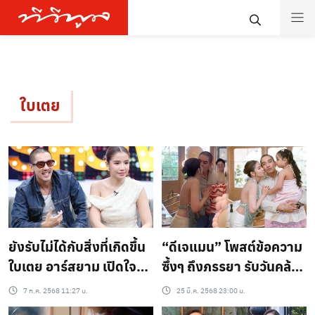
ใบเตย
ยังรับไม่ได้กับสิ่งที่เกิดขึ้น
“ดีเจแมน” โพสต์ข้อความ
ใบเตย อาร์สยาม เปิดใจ
ซึ้งๆ ถึงภรรยา รับวันคล้าย
โรคซึมเศร้ารุมเร้า ดีเจ
วันเกิด “ใบเตย” พร้อม
7 ก.ค. 2568 11:27 น.
25 มี.ค. 2568 23:00 น.
แมน ให้กำลังใจ เผยรู้สึก
รูปภาพที่แสนจะอบอุ่น..?