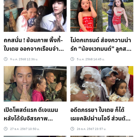
ผิดต่อภรรยา เพราะ
แนะนำให้รู้จักคนไม่ดี
ถกสนั่น ! ย้อนภาพ พิ้งกี้-
ไม่ตกเทรนด์ ส่องความน่า
ใบเตย ออกจากเรือนจำ
รัก “น้องเวทมนต์” ลูกสาว
ผมสั้น เทียบชัด มิน พีชญา
”ใบเตย-ดีเจแมน“ กับชุด
9 ม.ค. 2568 12:36 น.
5 ม.ค. 2568 14:45 น.
หน้าตาสดใส ไว้ผมยาว เผ
เทปกาวสุดฮิต ระวังแตก !!
ยกฏจากราชทัณฑ์ แบบนี้
ผิดระเบียบหรือไม่ ?
เปิดโพสต์แรก ดีเจแมน
อดีตภรรยา ใบเตย ก็ได้
หลังได้รับอิสรภาพ
เผยคลิปผ่านไอจี ส่วนตัว
“ขอบคุณทุกคนที่เชื่อมั่นใน
ว่า ขอบคุณทุกกำลังใจนะ
27 ธ.ค. 2567 10:50 น.
26 ธ.ค. 2567 23:57 น.
ตัวผมครับ”
คะ/ครับ พี่แมนกลับมา