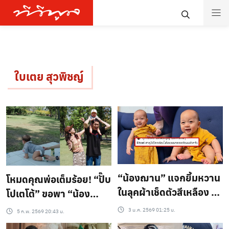
ใบเตย สุวพิชญ์
“น้องฌาน” แจกยิ้มหวาน
โหมดคุณพ่อเต็มร้อย! “ปั๊บ
ในลุคผ้าเช็ดตัวสีเหลือง นี่
โปเตโต้” ขอพา “น้อง
คือน้องเณรน้อยตัวจิ๋วชัดๆ
ฌาน” ออกไปเปิดโลกใน
3 ม.ค. 2569 01:25 น.
5 ก.พ. 2569 20:43 น.
น่ารักจนต้องร้องงู้ยยย
วันที่อากาศเป็นใจ