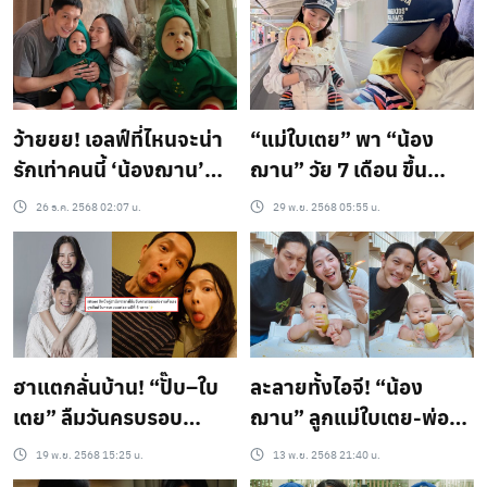
ว้ายยย! เอลฟ์ที่ไหนจะน่า
​“แม่ใบเตย” พา “น้อง
รักเท่าคนนี้ ‘น้องฌาน’
ฌาน” วัย 7 เดือน ขึ้น
ลูกชายพ่อปั๊บ แจกความ
เครื่องบินครั้งแรก!
26 ธ.ค. 2568 02:07 น.
29 พ.ย. 2568 05:55 น.
สดใสรับคริสต์มาสปีแรก
สุดท้ายเซอร์ไพรส์กว่าที่
เห็นแล้วอยากหยิกแก้ม!
คิด! ลูกชาย…ชิลเกินเบอร์!
ฮาแตกลั่นบ้าน! “ปั๊บ–ใบ
ละลายทั้งไอจี! “น้อง
เตย” ลืมวันครบรอบ
ฌาน” ลูกแม่ใบเตย-พ่อ
แต่งงานปีที่ 5 เพราะในหัว
ปั๊บ ฉลองครบ 7 เดือนด้วย
19 พ.ย. 2568 15:25 น.
13 พ.ย. 2568 21:40 น.
มีแต่ “น้องฌาน”
กีวีสีทอง