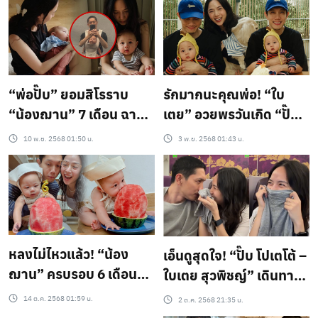
“พ่อปั๊บ” ยอมสิโรราบ
รักมากนะคุณพ่อ! “ใบ
“น้องฌาน” 7 เดือน ฉาย
เตย” อวยพรวันเกิด “ปั๊บ
แววหล่อ! ยก “แม่เตย” คือ
โปเตโต้” หวานฉ่ำ ลั่น! ยก
10 พ.ย. 2568 01:50 น.
3 พ.ย. 2568 01:43 น.
ซุปเปอร์มัมที่แท้ทรู!
ให้เป็นสามีคนเก่ง..
หลงไม่ไหวแล้ว! “น้อง
เอ็นดูสุดใจ! “ปั๊บ โปเตโต้ –
ฌาน” ครบรอบ 6 เดือน
ใบเตย สุวพิชญ์” เดินทาง
นั่งจุ้มปุ๊กหม่ำแตงโมฉ่ำๆ
ครั้งแรกหลังคลอด พกเสื้อ
14 ต.ค. 2568 01:59 น.
2 ต.ค. 2568 21:35 น.
แฟนคลับใจละลาย
ลูกชาย “น้องฌาน” ขึ้น