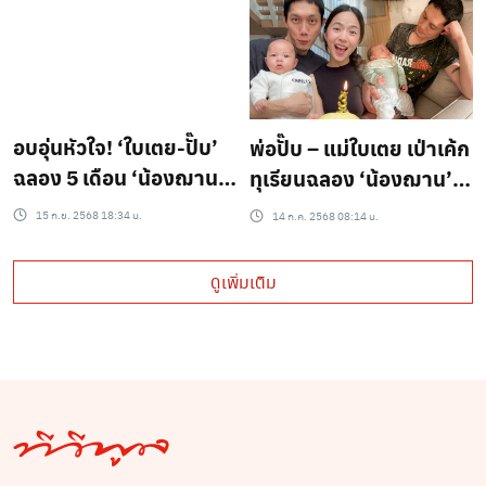
เครื่อง
อบอุ่นหัวใจ! ‘ใบเตย-ปั๊บ’
พ่อปั๊บ – แม่ใบเตย เป่าเค้ก
ฉลอง 5 เดือน ‘น้องฌาน’
ทุเรียนฉลอง ‘น้องฌาน’
ด้วยสาลี่เกาหลีของโปรด
ครบ 3 เดือน ฉายแววหล่อ
15 ก.ย. 2568 18:34 น.
14 ก.ค. 2568 08:14 น.
แม่ ลั่น! ลูกชายคุยเก่งจน
พี่ๆ แฟนคลับหลงไม่ไหว!
จัดพอดแคสต์ได้
ดูเพิ่มเติม