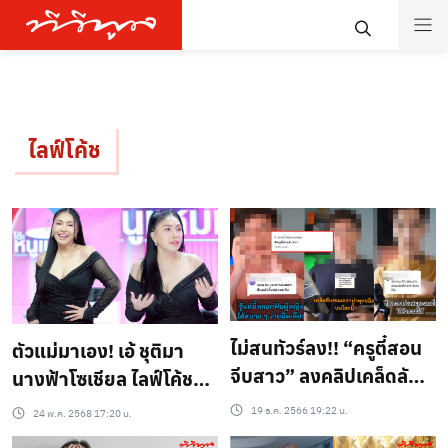
ไลฟ์โค้ช
ไม่สนทัวร์ลง!! “ครูตี๋สอน
ตัวแม่มาเอง! เอ้ ชุติมา
จีบสาว” ลงคลิปเคล็ดลับ
นางฟ้าโซเชียล ไลฟ์โค้ช
ชนะทุกดราม่า
ช่วยคนอกหัก ฆ่าตัวตุยใน
19 ธ.ค. 2566 19:22 น.
24 พ.ค. 2568 17:20 น.
ติ๊กต๊อก