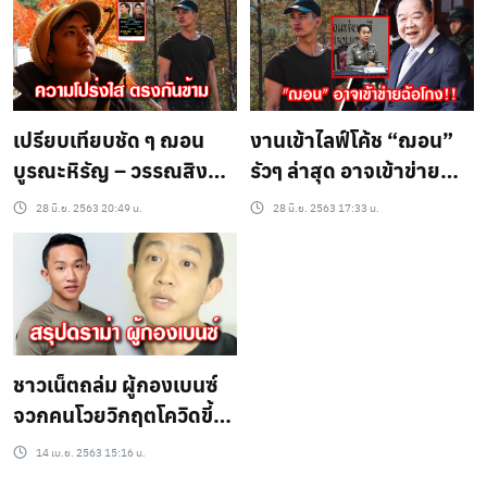
เปรียบเทียบชัด ๆ ฌอน
งานเข้าไลฟ์โค้ช “ฌอน”
บูรณะหิรัญ – วรรณสิงห์
รัวๆ ล่าสุด อาจเข้าข่าย
เงินบริจาคไฟป่า
ฉ้อโกง!
28 มิ.ย. 2563 20:49 น.
28 มิ.ย. 2563 17:33 น.
ชาวเน็ตถล่ม ผู้กองเบนซ์
จวกคนโวยวิกฤตโควิดขี้
เกียจ
14 เม.ย. 2563 15:16 น.