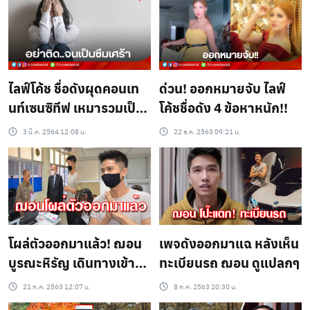
ไลฟ์โค้ช ชื่อดังผุดคอนเท
ด่วน! ออกหมายจับ ไลฟ์
นท์เซนซิทีฟ เหมารวมเป็น
โค้ชชื่อดัง 4 ข้อหาหนัก!!
ซึมเศร้าเพราะติดเจ้า
3 มี.ค. 2564 12:08 น.
22 ธ.ค. 2563 09:21 น.
โลก??
โผล่ตัวออกมาแล้ว! ฌอน
เพจดังออกมาแฉ หลังเห็น
บูรณะหิรัญ เดินทางเข้า
ทะเบียนรถ ฌอน ดูแปลกๆ
พบเจ้าหน้าที่ตำรวจที่
21 ก.ค. 2563 12:07 น.
8 ก.ค. 2563 20:30 น.
สภ.ปากเกร็ด จ.นนทบุรี