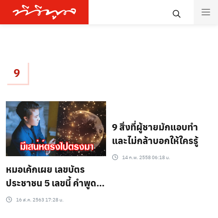
9
9 สิ่งที่ผู้ชายมักแอบทำ
และไม่กล้าบอกให้ใครรู้
14 ก.พ. 2558 06:18 น.
หมอเค้กเผย เลขบัตร
ประชาชน 5 เลขนี้ คำพููดมี
อิทธิพลต่อคนรอบข้าง?
16 ส.ค. 2563 17:28 น.