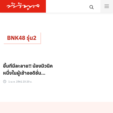
BNK48 รุ่น2
ยิ้มทีมีละลาย!! น้องมิวนิค
หนึ่งในผู้เข้าออดิชั่น
BNK48 รุ่น 2 ถูกใจเหล่า
1 เม.ย. 2561 23:20 น.
บรรดาโอตะสุดๆ